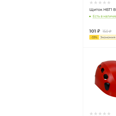
Щиток НБТ1 В
Есть в наличи
101
₽
150
₽
-
33
%
Экономи