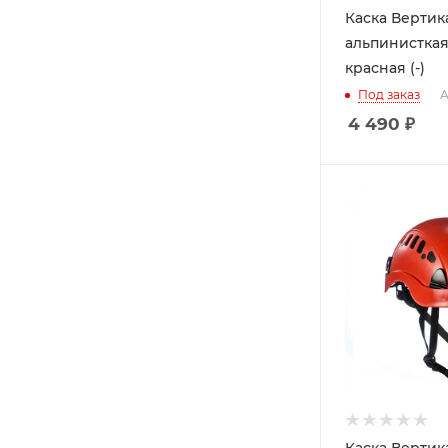
Каска Вертик
альпинистка
красная (-)
Под заказ
А
4 490
₽
Каска Вертик