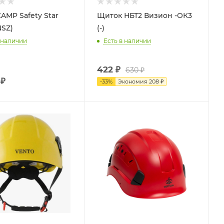
AMP Safety Star
Щиток НБТ2 Визион -ОК3
NSZ)
(-)
 наличии
Есть в наличии
422
₽
630
₽
₽
-
33
%
Экономия
208
₽