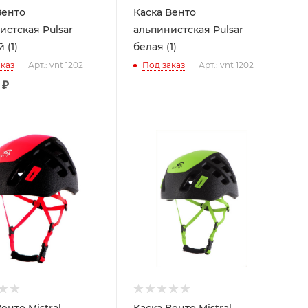
Венто
Каска Венто
истская Pulsar
альпинистская Pulsar
 (1)
белая (1)
каз
Арт.: vnt 1202
Под заказ
Арт.: vnt 1202
₽
енто Mistral
Каска Венто Mistral