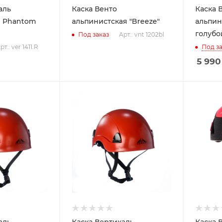
аль
Каска Венто
Каска 
я Phantom
альпинистская "Breeze"
альпин
голубой
Арт.: vnt 1202bl
Под заказ
рт.: ver 1411.R
Под за
5 990
аль
Каска Вертикаль
Каска В