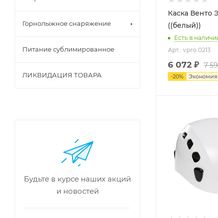
Каска Венто 
Горнолыжное снаряжение
((белый))
Есть в наличи
Питание сублимированное
Арт.: vpro 0213
6 072
₽
7 5
ЛИКВИДАЦИЯ ТОВАРА
-
20
%
Экономи
Будьте в курсе наших акций
и новостей