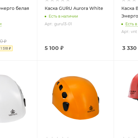
Энерго белая
Каска GURU Aurora White
Каска 
Энерго 
Есть в наличии
и
Арт.: guru13-01
Есть в
Арт.: vnt
90
₽
5 100 ₽
3 330
я
1 518
₽