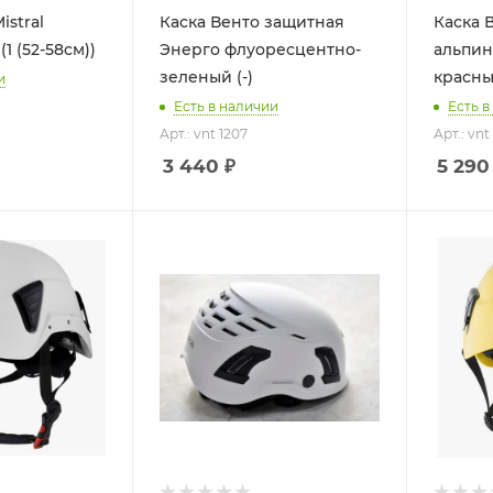
istral
Каска Венто защитная
Каска 
1 (52-58см))
Энерго флуоресцентно-
альпин
зеленый (-)
красный
и
Есть в наличии
Есть в
Арт.: vnt 1207
Арт.: vnt
3 440
₽
5 290