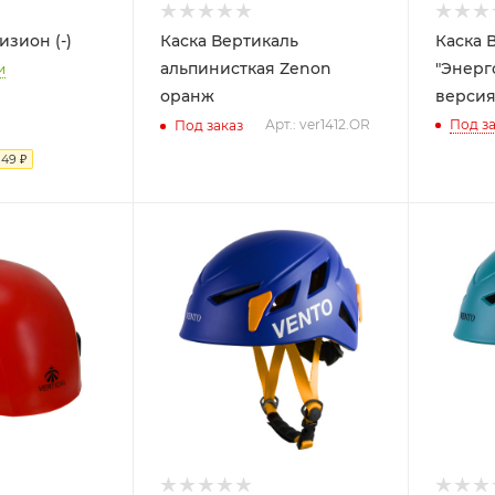
изион (-)
Каска Вертикаль
Каска 
альпинисткая Zenon
"Энерг
и
оранж
версия)
Арт.: ver1412.OR
Под за
Под заказ
я
49
₽