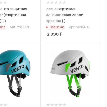
Венто защитная
Каска Вертикаль
о" (спортивная
альпинисткая Zenon
 (-)
красная (-)
каз
Арт.: vnt 1209
Под заказ
Арт.: ver1412.R
2 990
₽