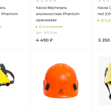
аль
Каска Вертикаль
Каска C
я Phantom
альпинисткая Phantom
red (O
оранжевая
Есть в
и
Есть в наличии
Арт.: 1411.O ver
4 490 ₽
5 250