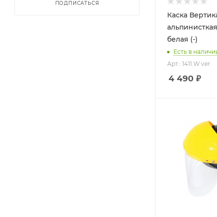
ПОДПИСАТЬСЯ
Каска Вертик
альпинистка
белая (-)
Есть в наличи
Арт.: 1411.W ver
4 490
₽