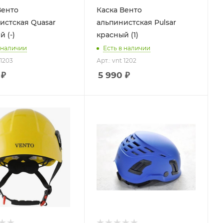
Венто
Каска Венто
истская Quasar
альпинистская Pulsar
 (-)
красный (1)
 наличии
Есть в наличии
 1203
Арт.: vnt 1202
₽
5 990
₽