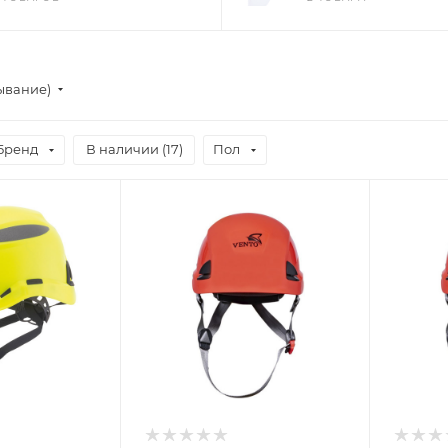
ывание)
Бренд
В наличии (
17
)
Пол