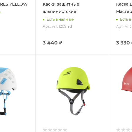
ARES YELLOW
Каски защитные
Каска 
альпинистские
Мастер
и
Есть в наличии
Есть в
Арт.: vnt 1209_rd
Арт.: vnt
3 440 ₽
3 330 