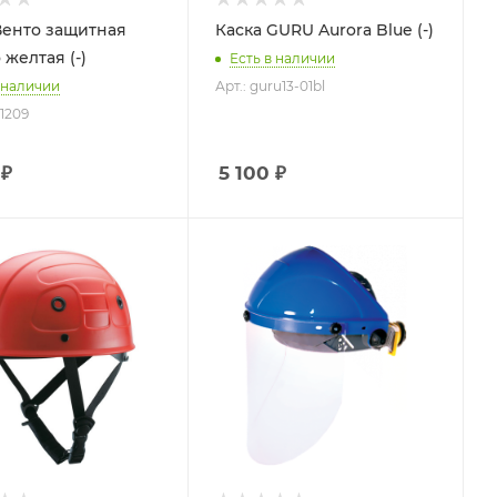
Венто защитная
Каска GURU Aurora Blue (-)
желтая (-)
Есть в наличии
 наличии
Арт.: guru13-01bl
 1209
₽
5 100
₽