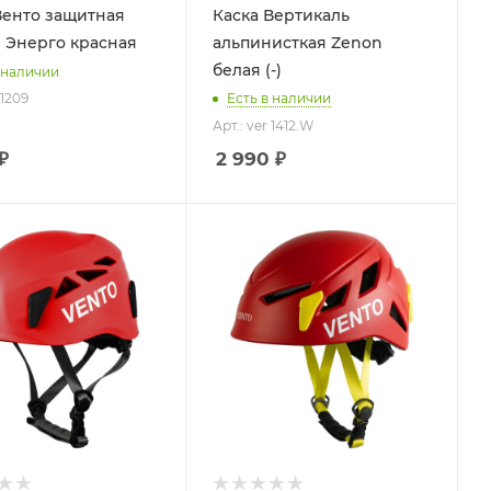
Венто защитная
Каска Вертикаль
 Энерго красная
альпинисткая Zenon
белая (-)
 наличии
 1209
Есть в наличии
Арт.: ver 1412.W
₽
2 990
₽