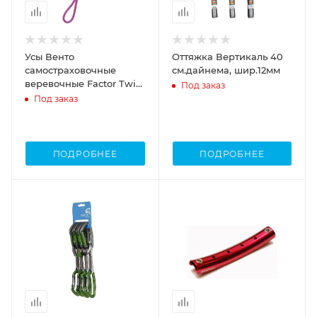
Усы Венто
Оттяжка Вертикаль 40
самостраховочные
см.дайнема, шир.12мм
веревочные Factor Twin
Под заказ
динамические
Под заказ
ПОДРОБНЕЕ
ПОДРОБНЕЕ