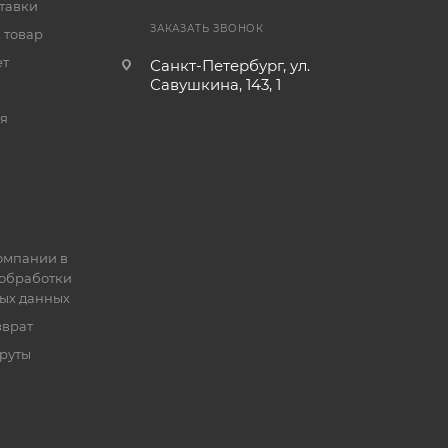
тавки
ЗАКАЗАТЬ ЗВОНОК
 товар
ет
Санкт-Петербург, ул.
Савушкина, 143, 1
я
омпании в
обработки
ых данных
зврат
руты