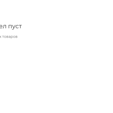
ел пуст
х товаров